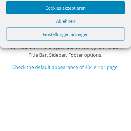
Cookies akzeptieren
Ablehnen
This is “404 error” page
Einstellungen anzeigen
You can customize this page as any other page via
Page Builder. Also it’s possible to change its Header,
Title Bar, Sidebar, Footer options.
Check the default appearance of 404 error page
.